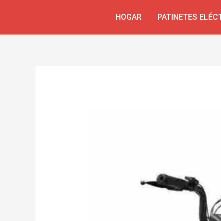
Skip
Navegación
HOGAR
PATINETES ELÉC
to
de
content
entradas