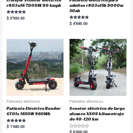
r803o16 7000W 90 kmph
adultos r803o15b 8000w
50ah
Rated
$
3'930.00
5.00
Rated
$
4'845.00
out of 5
5.00
out of 5
Patinetes eléctricos
Patinetes eléctricos
Patinete Eléctrico Rooder
Scooter eléctrico de largo
GT01s 1650W 960Wh
alcance XS09 kilometraje
de 40-120 km
Rated
$
1'680.00
5.00
R
$
6'000.00
out of 5