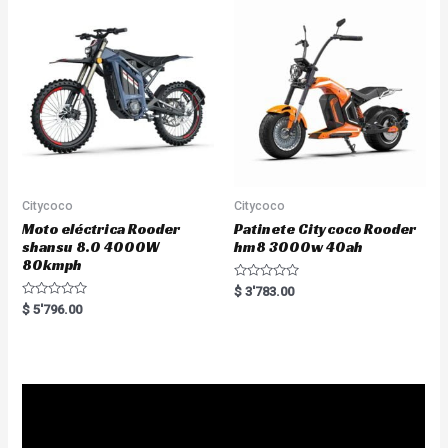
t
u
o
t
f
o
5
f
5
Citycoco
Citycoco
Moto eléctrica Rooder
Patinete Citycoco Rooder
shansu 8.0 4000W
hm8 3000w 40ah
80kmph
R
$
3'783.00
a
R
$
5'796.00
t
a
e
t
d
e
0
d
o
0
u
o
t
u
o
t
f
o
5
f
5