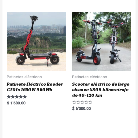
out of 5
Patinetes eléctricos
Patinetes eléctricos
Patinete Eléctrico Rooder
Scooter eléctrico de largo
GT01s 1650W 960Wh
alcance XS09 kilometraje
de 40-120 km
Rated
$
1'680.00
5.00
R
$
6'000.00
out of 5
a
t
e
d
0
o
u
t