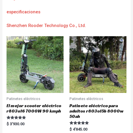
e
specificaciones
Shenzhen Rooder Technology Co., Ltd.
Patinetes eléctricos
Patinetes eléctricos
El mejor scooter eléctrico
Patinete eléctrico para
r803o16 7000W 90 kmph
adultos r803o15b 8000w
50ah
Rated
$
3'930.00
5.00
Rated
$
4'845.00
out of 5
5.00