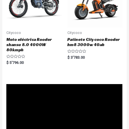
Citycoco
Citycoco
Moto eléctrica Rooder
Patinete Citycoco Rooder
shansu 8.0 4000W
hm8 3000w 40ah
80kmph
R
$
3'783.00
a
R
$
5'796.00
t
a
e
t
d
e
0
d
o
0
u
o
t
u
o
t
f
o
5
f
5