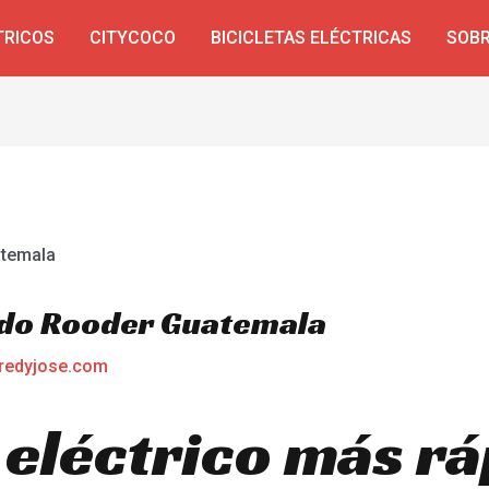
TRICOS
CITYCOCO
BICICLETAS ELÉCTRICAS
SOBR
ido Rooder Guatemala
redyjose.com
 eléctrico más r