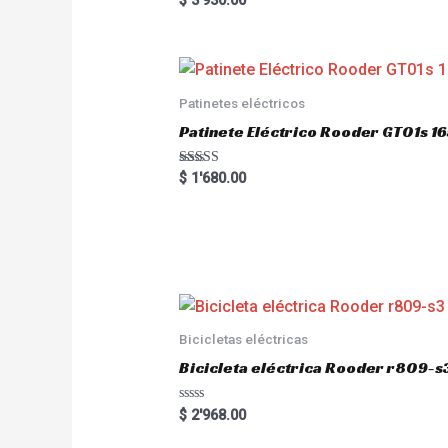
$
3'930.00
5.00
out of 5
Patinetes eléctricos
Patinete Eléctrico Rooder GT01s
Rated
$
1'680.00
5.00
out of 5
Bicicletas eléctricas
Bicicleta eléctrica Rooder r809-s
R
$
2'968.00
a
t