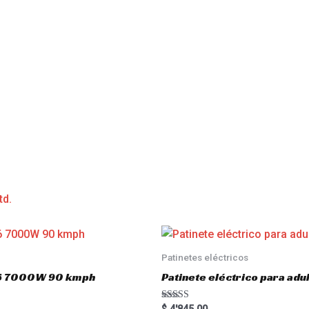
td.
Patinetes eléctricos
o16 7000W 90 kmph
Patinete eléctrico para a
Rated