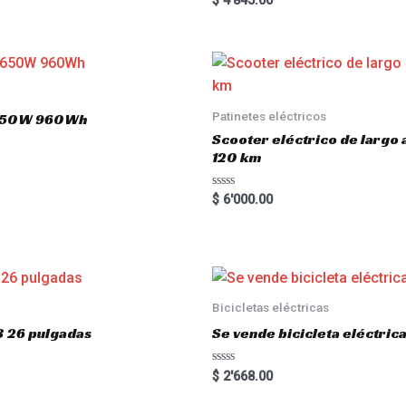
$
4'845.00
5.00
out of 5
Patinetes eléctricos
 1650W 960Wh
Scooter eléctrico de largo
120 km
R
$
6'000.00
a
t
e
d
0
o
u
t
o
Bicicletas eléctricas
f
5
3 26 pulgadas
Se vende bicicleta eléctri
R
$
2'668.00
a
t