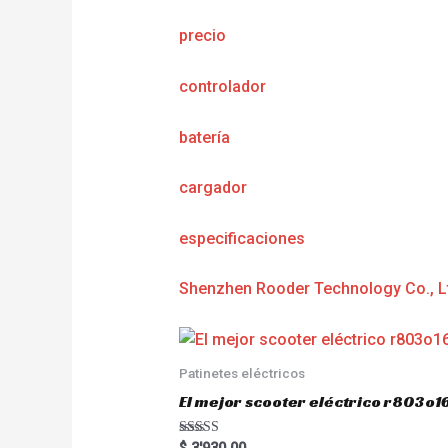
precio
controlador
batería
cargador
e
specificaciones
Shenzhen Rooder Technology Co., L
Patinetes eléctricos
El mejor scooter eléctrico r803
Rated