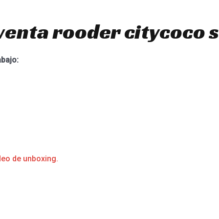
venta rooder citycoco 
abajo:
deo de unboxing.