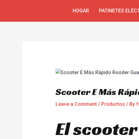
Skip
Navegación
HOGAR
PATINETES ELÉC
to
de
content
entradas
Scooter E Más Ráp
Leave a Comment
/
Productos
/ By
f
El scooter