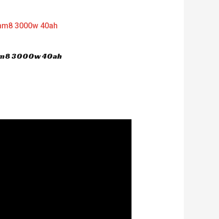
 hm8 3000w 40ah