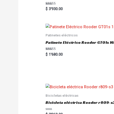
Rated
$
3'930.00
5.00
out of 5
Patinetes eléctricos
Patinete Eléctrico Rooder GT01s
Rated
$
1'680.00
5.00
out of 5
Bicicletas eléctricas
Bicicleta eléctrica Rooder r809-s