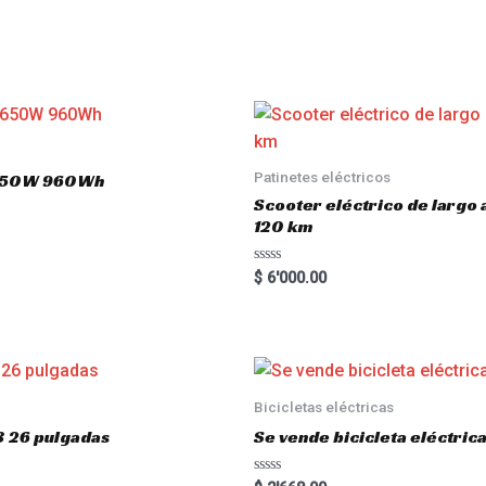
Patinetes eléctricos
 1650W 960Wh
Scooter eléctrico de largo
120 km
R
$
6'000.00
a
t
e
d
0
o
u
t
o
Bicicletas eléctricas
f
5
3 26 pulgadas
Se vende bicicleta eléctri