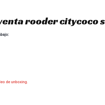
venta rooder citycoco 
abajo:
deo de unboxing.