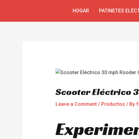
Skip
Navegación
HOGAR
PATINETES ELÉC
to
de
content
entradas
Scooter Eléctrico
Leave a Comment
/
Productos
/ By
f
Experimen