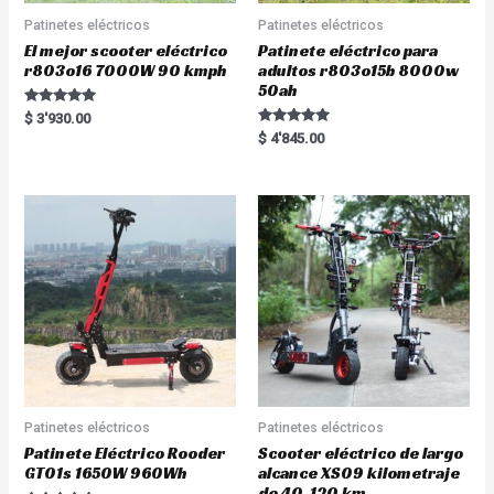
Patinetes eléctricos
Patinetes eléctricos
El mejor scooter eléctrico
Patinete eléctrico para
r803o16 7000W 90 kmph
adultos r803o15b 8000w
50ah
Rated
$
3'930.00
5.00
Rated
$
4'845.00
out of 5
5.00
out of 5
Patinetes eléctricos
Patinetes eléctricos
Patinete Eléctrico Rooder
Scooter eléctrico de largo
GT01s 1650W 960Wh
alcance XS09 kilometraje
de 40-120 km