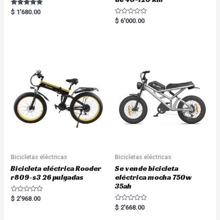
Rated
$
1'680.00
5.00
R
$
6'000.00
out of 5
a
t
e
d
0
o
u
t
o
f
5
Bicicletas eléctricas
Bicicletas eléctricas
Bicicleta eléctrica Rooder
Se vende bicicleta
r809-s3 26 pulgadas
eléctrica mocha 750w
35ah
R
$
2'968.00
a
R
$
2'668.00
t
a
e
t