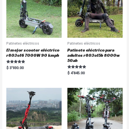
Patinetes eléctricos
Patinetes eléctricos
El mejor scooter eléctrico
Patinete eléctrico para
r803o16 7000W 90 kmph
adultos r803o15b 8000w
50ah
Rated
$
3'930.00
5.00
Rated
$
4'845.00
out of 5
5.00
out of 5