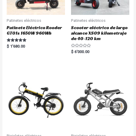
Patinetes eléctricos
Patinetes eléctricos
Patinete Eléctrico Rooder
Scooter eléctrico de largo
GT01s 1650W 960Wh
alcance XS09 kilometraje
de 40-120 km
Rated
$
1'680.00
5.00
R
$
6'000.00
out of 5
a
t
e
d
0
o
u
t
o
f
5
Bicicletas eléctricas
Bicicletas eléctricas