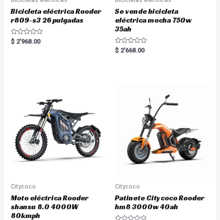
Bicicleta eléctrica Rooder
Se vende bicicleta
r809-s3 26 pulgadas
eléctrica mocha 750w
35ah
R
$
2'968.00
a
R
$
2'668.00
t
a
e
t
d
e
0
d
o
0
u
o
t
u
o
t
f
o
5
f
5
Citycoco
Citycoco
Moto eléctrica Rooder
Patinete Citycoco Rooder
shansu 8.0 4000W
hm8 3000w 40ah
80kmph