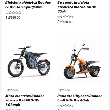
Bicicleta eléctrica Rooder
Se vende bicicleta
r809-s3 26 pulgadas
eléctrica mocha 750w
35ah
R
$
2'968.00
a
R
$
2'668.00
t
a
e
t
d
e
0
d
o
0
u
o
t
u
o
t
f
o
5
f
5
Citycoco
Citycoco
Moto eléctrica Rooder
Patinete Citycoco Rooder
shansu 8.0 4000W
hm8 3000w 40ah
80kmph