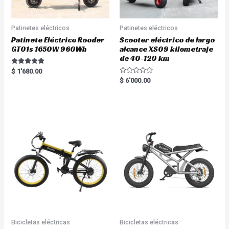
Patinetes eléctricos
Patinetes eléctricos
Patinete Eléctrico Rooder
Scooter eléctrico de largo
GT01s 1650W 960Wh
alcance XS09 kilometraje
de 40-120 km
Rated
$
1'680.00
5.00
R
$
6'000.00
out of 5
a
t
e
d
0
o
u
t
o
f
5
Bicicletas eléctricas
Bicicletas eléctricas