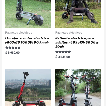
Patinetes eléctricos
Patinetes eléctricos
El mejor scooter eléctrico
Patinete eléctrico para
r803o16 7000W 90 kmph
adultos r803o15b 8000w
50ah
Rated
$
3'930.00
5.00
Rated
$
4'845.00
out of 5
5.00
out of 5