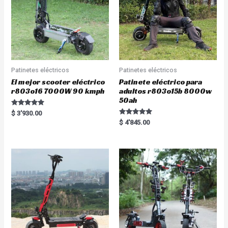
Patinetes eléctricos
Patinetes eléctricos
El mejor scooter eléctrico
Patinete eléctrico para
r803o16 7000W 90 kmph
adultos r803o15b 8000w
50ah
Rated
$
3'930.00
5.00
Rated
$
4'845.00
out of 5
5.00
out of 5