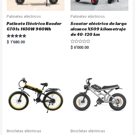
Patinetes eléctricos
Patinetes eléctricos
Patinete Eléctrico Rooder
Scooter eléctrico de largo
GT01s 1650W 960Wh
alcance XS09 kilometraje
de 40-120 km
Rated
$
1'680.00
5.00
R
$
6'000.00
out of 5
a
t
e
d
0
o
u
t
o
f
5
Bicicletas eléctricas
Bicicletas eléctricas