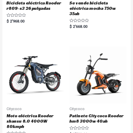
Bicicleta eléctrica Rooder
Se vende bicicleta
r809-s3 26 pulgadas
eléctrica mocha 750w
35ah
R
$
2'968.00
a
R
$
2'668.00
t
a
e
t
d
e
0
d
o
0
u
o
t
u
o
t
f
o
5
f
5
Citycoco
Citycoco
Moto eléctrica Rooder
Patinete Citycoco Rooder
shansu 8.0 4000W
hm8 3000w 40ah
80kmph