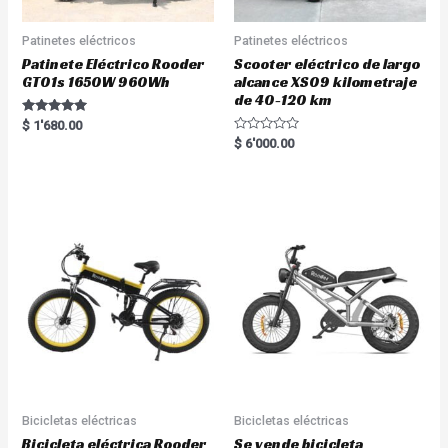
Patinetes eléctricos
Patinetes eléctricos
Patinete Eléctrico Rooder
Scooter eléctrico de largo
GT01s 1650W 960Wh
alcance XS09 kilometraje
de 40-120 km
Rated
$
1'680.00
5.00
R
$
6'000.00
out of 5
a
t
e
d
0
o
u
t
o
f
5
Bicicletas eléctricas
Bicicletas eléctricas
Bicicleta eléctrica Rooder
Se vende bicicleta