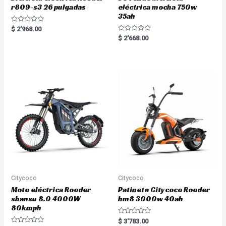
r809-s3 26 pulgadas
eléctrica mocha 750w
35ah
R
$
2'968.00
a
R
$
2'668.00
t
a
e
t
d
e
0
d
o
0
u
o
t
u
o
t
f
o
5
f
5
Citycoco
Citycoco
Moto eléctrica Rooder
Patinete Citycoco Rooder
shansu 8.0 4000W
hm8 3000w 40ah
80kmph
R
$
3'783.00
a