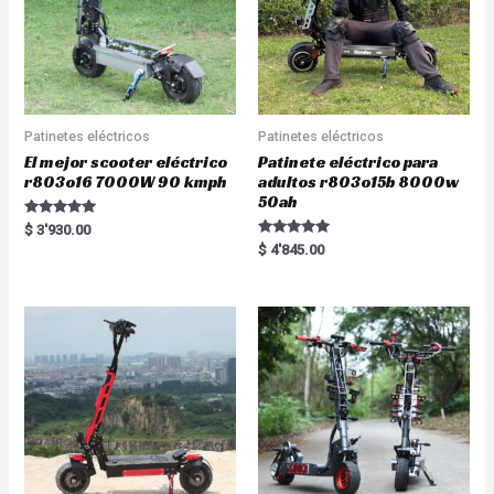
Patinetes eléctricos
Patinetes eléctricos
El mejor scooter eléctrico
Patinete eléctrico para
r803o16 7000W 90 kmph
adultos r803o15b 8000w
50ah
Rated
$
3'930.00
5.00
Rated
$
4'845.00
out of 5
5.00
out of 5