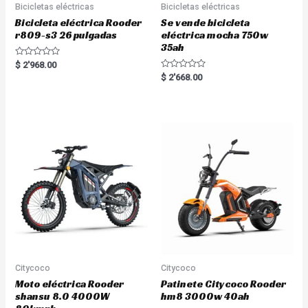
Bicicletas eléctricas
Bicicletas eléctricas
Bicicleta eléctrica Rooder
Se vende bicicleta
r809-s3 26 pulgadas
eléctrica mocha 750w
35ah
R
$
2'968.00
a
R
$
2'668.00
t
a
e
t
d
e
0
d
o
0
u
o
t
u
o
t
f
o
5
f
5
Citycoco
Citycoco
Moto eléctrica Rooder
Patinete Citycoco Rooder
shansu 8.0 4000W
hm8 3000w 40ah