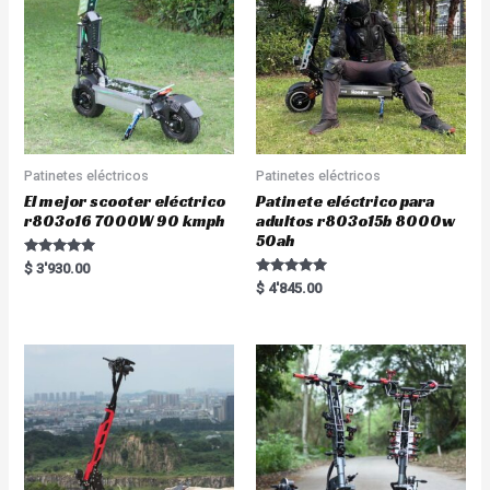
Patinetes eléctricos
Patinetes eléctricos
El mejor scooter eléctrico
Patinete eléctrico para
r803o16 7000W 90 kmph
adultos r803o15b 8000w
50ah
Rated
$
3'930.00
5.00
Rated
$
4'845.00
out of 5
5.00
out of 5