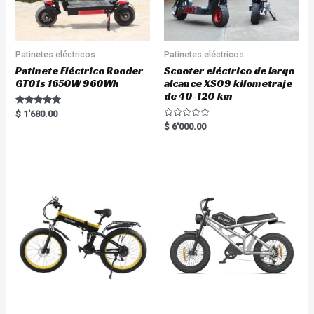
Patinetes eléctricos
Patinetes eléctricos
Patinete Eléctrico Rooder
Scooter eléctrico de largo
GT01s 1650W 960Wh
alcance XS09 kilometraje
de 40-120 km
Rated
$
1'680.00
5.00
R
$
6'000.00
out of 5
a
t
e
d
0
o
u
t
o
f
5