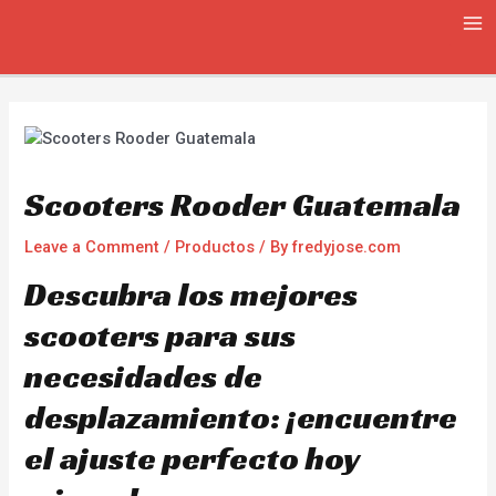
Skip
Navegación
MA
to
de
ME
content
entradas
Scooters Rooder Guatemala
Leave a Comment
/
Productos
/ By
fredyjose.com
Descubra los mejores
scooters para sus
necesidades de
desplazamiento: ¡encuentre
el ajuste perfecto hoy