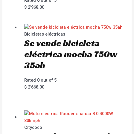
Rated
0
out of 5
$
2'968.00
Bicicletas eléctricas
Se vende bicicleta
eléctrica mocha 750w
35ah
Rated
0
out of 5
$
2'668.00
Citycoco