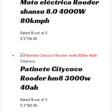
Moto eléctrica Rooder
shansu 8.0 4000W
80kmph
Rated
0
out of 5
$
5'796.00
Citycoco
Patinete Citycoco
Rooder hm8 3000w
40ah
Rated
0
out of 5
$
3'783.00