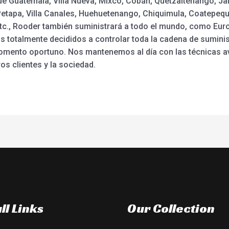
de Guatemala, Villa Nueva, Mixco, Cobán, Quetzaltenango, Jal
etapa, Villa Canales, Huehuetenango, Chiquimula, Coatepeque
tc., Rooder también suministrará a todo el mundo, como Europ
s totalmente decididos a controlar toda la cadena de sumini
 momento oportuno. Nos mantenemos al día con las técnicas a
s clientes y la sociedad.
ll Links
Our Collection