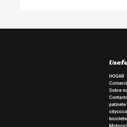
Usefu
HOGAR
Comerc
Sobre n
Contact
patinete
citycoc
bicicleta
Motocicl